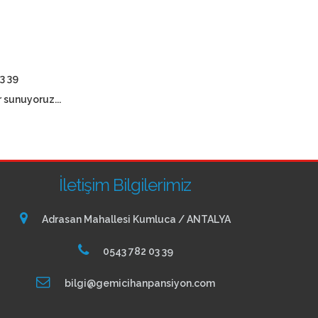
3 39
 sunuyoruz...
İletişim Bilgilerimiz
Adrasan Mahallesi Kumluca / ANTALYA
0543 782 03 39
bilgi@gemicihanpansiyon.com