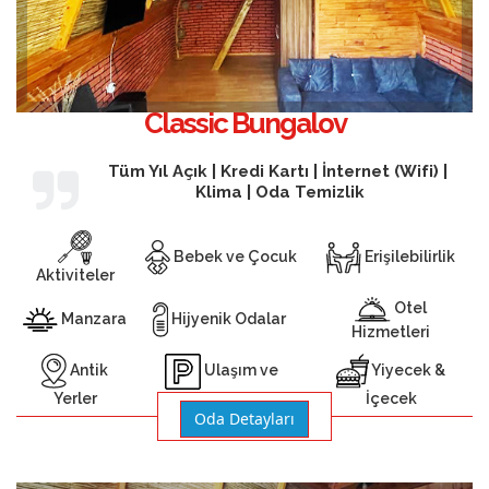
Classic Bungalov
Tüm Yıl Açık | Kredi Kartı | İnternet (Wifi) |
Klima | Oda Temizlik
Bebek ve Çocuk
Erişilebilirlik
Aktiviteler
Otel
Manzara
Hijyenik Odalar
Hizmetleri
Antik
Yiyecek &
Ulaşım ve
Yerler
İçecek
Otopark
Oda Detayları