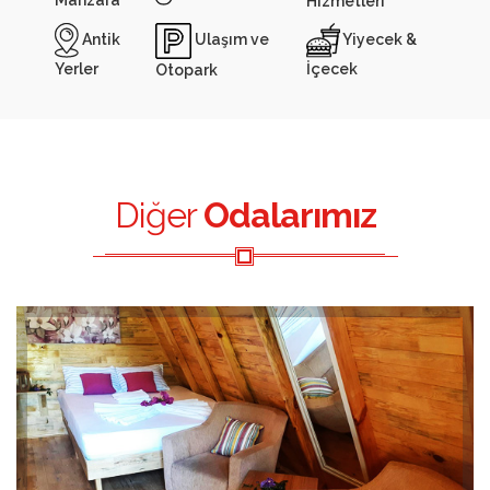
Manzara
Hizmetleri
Antik
Yiyecek &
Ulaşım ve
Yerler
İçecek
Otopark
Diğer
Odalarımız