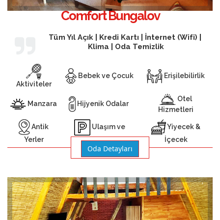
Comfort Bungalov
Tüm Yıl Açık | Kredi Kartı | İnternet (Wifi) |
Klima | Oda Temizlik
Bebek ve Çocuk
Erişilebilirlik
Aktiviteler
Otel
Manzara
Hijyenik Odalar
Hizmetleri
Antik
Yiyecek &
Ulaşım ve
Yerler
İçecek
Otopark
Oda Detayları