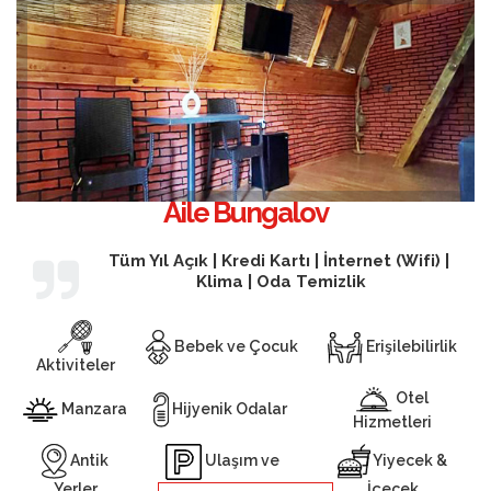
Aile Bungalov
Tüm Yıl Açık | Kredi Kartı | İnternet (Wifi) |
Klima | Oda Temizlik
Bebek ve Çocuk
Erişilebilirlik
Aktiviteler
Otel
Manzara
Hijyenik Odalar
Hizmetleri
Antik
Yiyecek &
Ulaşım ve
Yerler
İçecek
Otopark