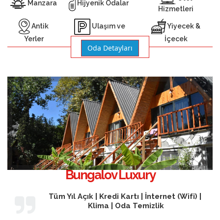
Manzara
Hijyenik Odalar
Hizmetleri
Antik
Yiyecek &
Ulaşım ve
Yerler
İçecek
Otopark
Oda Detayları
Bungalov Luxury
Tüm Yıl Açık | Kredi Kartı | İnternet (Wifi) |
Klima | Oda Temizlik