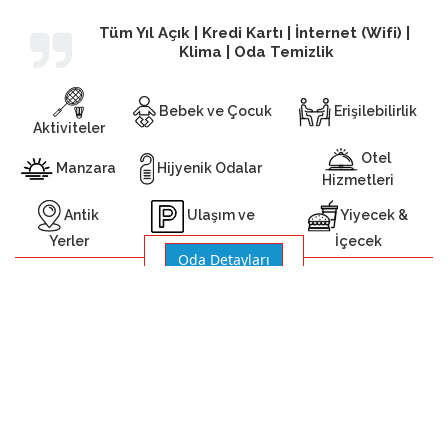
Tüm Yıl Açık | Kredi Kartı | İnternet (Wifi) |
Klima | Oda Temizlik
Bebek ve Çocuk
Erişilebilirlik
Aktiviteler
Otel
Manzara
Hijyenik Odalar
Hizmetleri
Antik
Yiyecek &
Ulaşım ve
Yerler
İçecek
Otopark
Oda Detayları