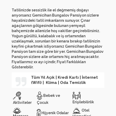
Tatilinizde sessizlik ile el değmemiş doğayı
arıyorsanız Gemicihan Bungalov Pansiyon sizlere
hayalinizdeki tatil imkanlarını sunuyor. Çınar
ağaçlarının gölgesinde bulunan yemyeşil
bahçemizde ailenizle hoş vakitler geçirebilirsiniz.
Yoğun gürültü, kalabalık ve iş ortamından
uzaklaşmak, sorunları bir kenara bırakıp tatilinizin
keyfini çıkartmak istiyorsanız Gemicihan Bungalov
Pansiyon tam size göre bir yer. Gemicihan Bungalov
Pansiyon sizlere aile ortamını hiç aratmayacaktır.
Fiyatlarımız xx ayı içindir, Fiyat Farklılıkları
Gösterebilir.
Tüm Yıl Açık | Kredi Kartı | İnternet
(Wifi) | Klima | Oda Temizlik
Bebek ve
Erişilebilirlik
Aktiviteler
Çocuk
Otel
Hijyenik Odalar