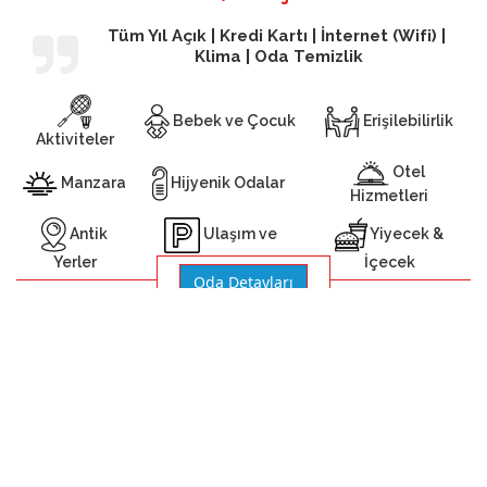
Tüm Yıl Açık | Kredi Kartı | İnternet (Wifi) |
Klima | Oda Temizlik
Bebek ve Çocuk
Erişilebilirlik
Aktiviteler
Otel
Manzara
Hijyenik Odalar
Hizmetleri
Antik
Yiyecek &
Ulaşım ve
Yerler
İçecek
Otopark
Oda Detayları