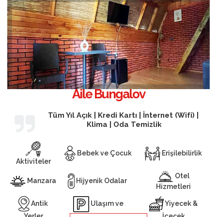
Aile Bungalov
Tüm Yıl Açık | Kredi Kartı | İnternet (Wifi) |
Klima | Oda Temizlik
Bebek ve Çocuk
Erişilebilirlik
Aktiviteler
Otel
Manzara
Hijyenik Odalar
Hizmetleri
Antik
Yiyecek &
Ulaşım ve
Yerler
İçecek
Otopark