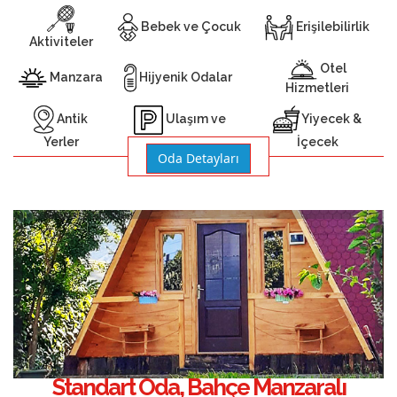
Bebek ve Çocuk
Erişilebilirlik
Aktiviteler
Otel
Manzara
Hijyenik Odalar
Hizmetleri
Antik
Yiyecek &
Ulaşım ve
Yerler
İçecek
Otopark
Oda Detayları
Standart Oda, Bahçe Manzaralı