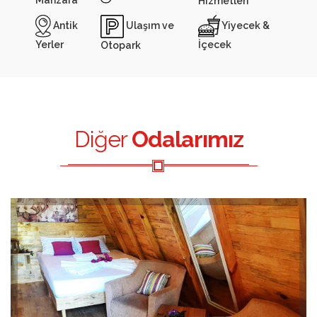
Manzara
Hizmetleri
Antik
Yiyecek &
Ulaşım ve
Yerler
İçecek
Otopark
Diğer
Odalarımız