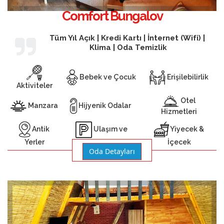
Comfort Bungalov
Tüm Yıl Açık | Kredi Kartı | İnternet (Wifi) |
Klima | Oda Temizlik
Bebek ve Çocuk
Erişilebilirlik
Aktiviteler
Otel
Manzara
Hijyenik Odalar
Hizmetleri
Antik
Yiyecek &
Ulaşım ve
Yerler
İçecek
Otopark
Oda Detayları