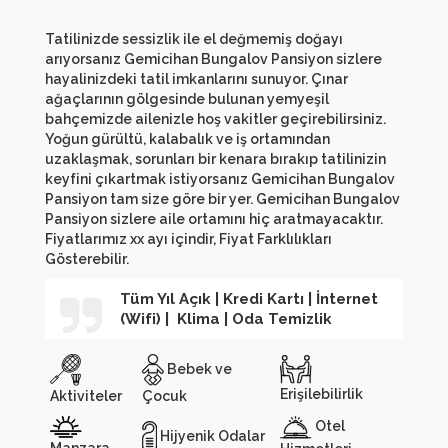
Tatilinizde sessizlik ile el değmemiş doğayı
arıyorsanız Gemicihan Bungalov Pansiyon sizlere
hayalinizdeki tatil imkanlarını sunuyor. Çınar
ağaçlarının gölgesinde bulunan yemyeşil
bahçemizde ailenizle hoş vakitler geçirebilirsiniz.
Yoğun gürültü, kalabalık ve iş ortamından
uzaklaşmak, sorunları bir kenara bırakıp tatilinizin
keyfini çıkartmak istiyorsanız Gemicihan Bungalov
Pansiyon tam size göre bir yer. Gemicihan Bungalov
Pansiyon sizlere aile ortamını hiç aratmayacaktır.
Fiyatlarımız xx ayı içindir, Fiyat Farklılıkları
Gösterebilir.
Tüm Yıl Açık | Kredi Kartı | İnternet
(Wifi) | Klima | Oda Temizlik
Bebek ve
Erişilebilirlik
Aktiviteler
Çocuk
Otel
Hijyenik Odalar