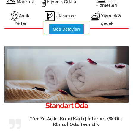
Manzara
Hijyenik Odalar
Hizmetleri
Antik
Yiyecek &
Ulaşım ve
Yerler
İçecek
Otopark
Oda Detayları
Standart Oda
Tüm Yıl Açık | Kredi Kartı | İnternet (Wifi) |
Klima | Oda Temizlik