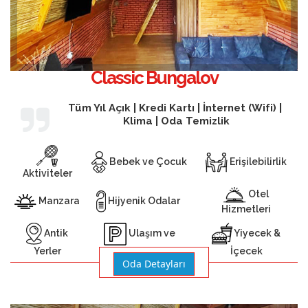
Classic Bungalov
Tüm Yıl Açık | Kredi Kartı | İnternet (Wifi) |
Klima | Oda Temizlik
Bebek ve Çocuk
Erişilebilirlik
Aktiviteler
Otel
Manzara
Hijyenik Odalar
Hizmetleri
Antik
Yiyecek &
Ulaşım ve
Yerler
İçecek
Otopark
Oda Detayları