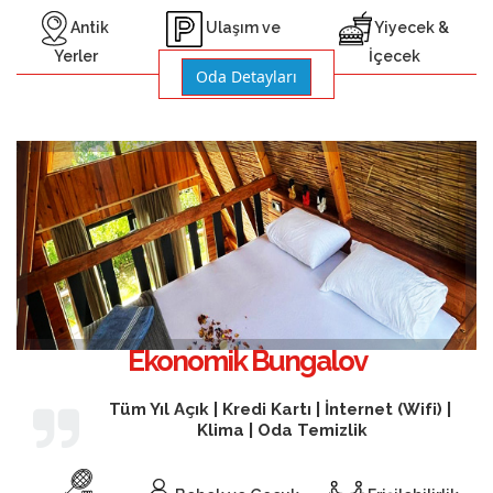
Antik
Yiyecek &
Ulaşım ve
Yerler
İçecek
Otopark
Oda Detayları
Ekonomik Bungalov
Tüm Yıl Açık | Kredi Kartı | İnternet (Wifi) |
Klima | Oda Temizlik