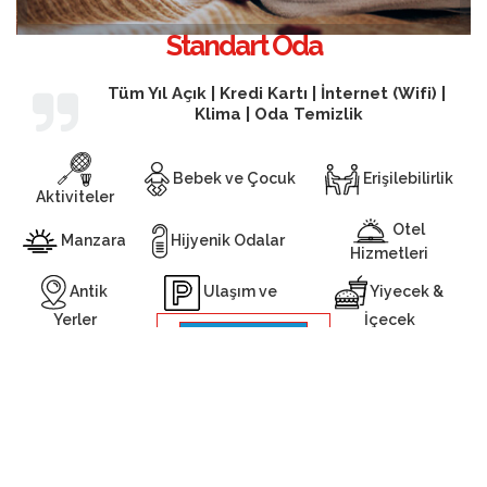
Standart Oda
Tüm Yıl Açık | Kredi Kartı | İnternet (Wifi) |
Klima | Oda Temizlik
Bebek ve Çocuk
Erişilebilirlik
Aktiviteler
Otel
Manzara
Hijyenik Odalar
Hizmetleri
Antik
Yiyecek &
Ulaşım ve
Yerler
İçecek
Otopark
Oda Detayları