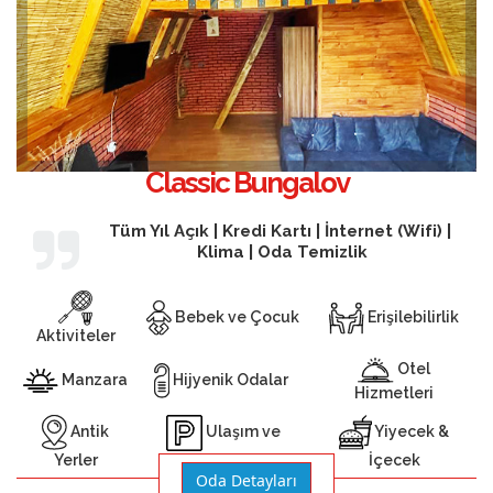
Classic Bungalov
Tüm Yıl Açık | Kredi Kartı | İnternet (Wifi) |
Klima | Oda Temizlik
Bebek ve Çocuk
Erişilebilirlik
Aktiviteler
Otel
Manzara
Hijyenik Odalar
Hizmetleri
Antik
Yiyecek &
Ulaşım ve
Yerler
İçecek
Otopark
Oda Detayları