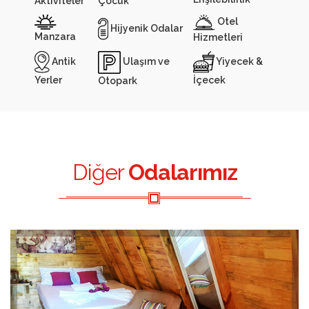
Aktiviteler
Çocuk
Otel
Hijyenik Odalar
Manzara
Hizmetleri
Antik
Yiyecek &
Ulaşım ve
Yerler
İçecek
Otopark
Diğer
Odalarımız