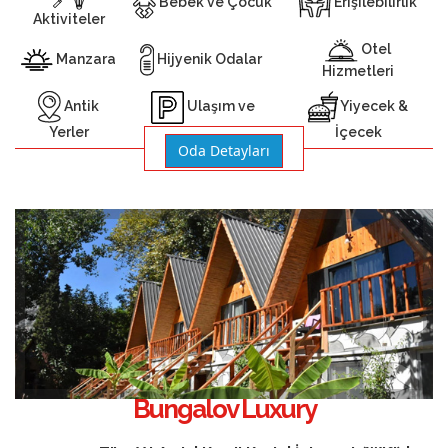
Bebek ve Çocuk
Erişilebilirlik
Aktiviteler
Otel
Manzara
Hijyenik Odalar
Hizmetleri
Antik
Yiyecek &
Ulaşım ve
Yerler
İçecek
Otopark
Oda Detayları
Bungalov Luxury