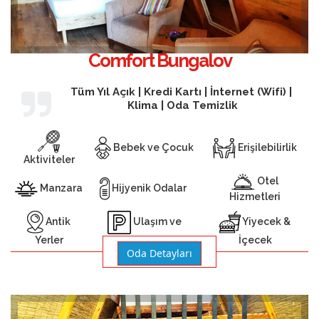
Comfort Bungalov
Tüm Yıl Açık | Kredi Kartı | İnternet (Wifi) |
Klima | Oda Temizlik
Bebek ve Çocuk
Erişilebilirlik
Aktiviteler
Otel
Manzara
Hijyenik Odalar
Hizmetleri
Antik
Yiyecek &
Ulaşım ve
Yerler
İçecek
Otopark
Oda Detayları