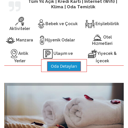
Tüm Yıl Açık | Kredi Kartı | İnternet (Wifi) |
Klima | Oda Temizlik
Bebek ve Çocuk
Erişilebilirlik
Aktiviteler
Otel
Manzara
Hijyenik Odalar
Hizmetleri
Antik
Yiyecek &
Ulaşım ve
Yerler
İçecek
Otopark
Oda Detayları